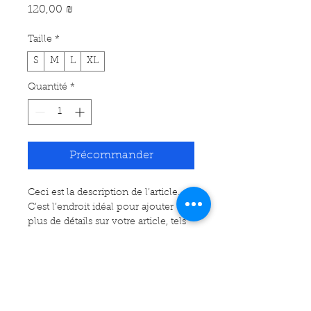
Prix
120,00 ₪
Taille
*
S
M
L
XL
Quantité
*
Précommander
Ceci est la description de l’article. 
C’est l’endroit idéal pour ajouter 
plus de détails sur votre article, tels 
que la taille, la matière, les conseils 
d’entretien et les instructions de 
Informations sur l'article
nettoyage.
C'est l'endroit idéal pour ajouter des 
Politique de retour et de
informations sur votre article, telles 