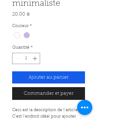
minimaliste
Prix
20,00 ₪
Couleur
*
Quantité
*
Ajouter au panier
Commander et payer
Ceci est la description de l’article. 
C’est l’endroit idéal pour ajouter 
plus de détails sur votre article, tels 
que la taille, la matière, les conseils 
d’entretien et les instructions de 