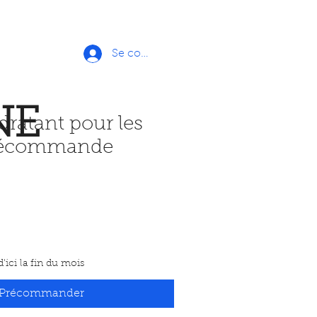
Se connecter
NE
ratant pour les
récommande
'ici la fin du mois
Précommander