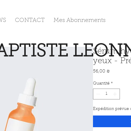
WS
CONTACT
Mes Abonnements
APTISTE LEON
Sérum hyd
yeux - P
Prix
56,00 ₪
Quantité
*
Expédition prévue d