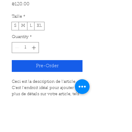
Price
₪120.00
Taille
*
S
M
L
XL
Quantity
*
Pre-Order
Ceci est la description de l’article. 
C’est l’endroit idéal pour ajouter 
plus de détails sur votre article, tels 
que la taille, la matière, les conseils 
d’entretien et les instructions de 
Informations sur l'article
nettoyage.
C'est l'endroit idéal pour ajouter des 
Politique de retour et de
informations sur votre article, telles 